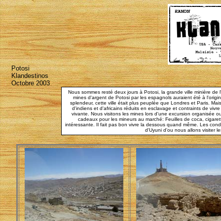
Potosi
Klandestinos
Octobre 2003
Nous sommes resté deux jours à Potosi, la grande ville minière de l
mines d'argent de Potosi par les espagnols auraient été à l'origin
splendeur, cette ville était plus peuplée que Londres et Paris. Mais 
d'indiens et d'africains réduits en esclavage et contraints de vivr
vivante. Nous visitons les mines lors d'une excursion organisée
cadeaux pour les mineurs au marché: Feuilles de coca, cigarett
intéressante. Il fait pas bon vivre la dessous quand même. Les conditi
d'Uyuni d'ou nous allons visiter l